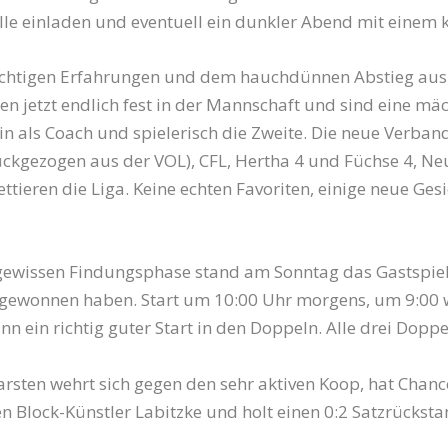
lle einladen und eventuell ein dunkler Abend mit einem k
wichtigen Erfahrungen und dem hauchdünnen Abstieg aus 
len jetzt endlich fest in der Mannschaft und sind eine mä
hin als Coach und spielerisch die Zweite. Die neue Verba
ckgezogen aus der VOL), CFL, Hertha 4 und Füchse 4, Neu
eren die Liga. Keine echten Favoriten, einige neue Gesich
r gewissen Findungsphase stand am Sonntag das Gastspi
n gewonnen haben. Start um 10:00 Uhr morgens, um 9:00 
nn ein richtig guter Start in den Doppeln. Alle drei Dopp
rsten wehrt sich gegen den sehr aktiven Koop, hat Chance
n Block-Künstler Labitzke und holt einen 0:2 Satzrückst