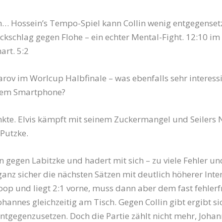
en… Hossein’s Tempo-Spiel kann Collin wenig entgegenset
ückschlag gegen Flohe – ein echter Mental-Fight. 12:10 im
art. 5:2
arov im Worlcup Halbfinale – was ebenfalls sehr interessi
 dem Smartphone?
nkte. Elvis kämpft mit seinem Zuckermangel und Seilers 
Putzke.
en gegen Labitzke und hadert mit sich – zu viele Fehler u
nz sicher die nächsten Sätzen mit deutlich höherer Inten
 Koop und liegt 2:1 vorne, muss dann aber dem fast fehlerf
nnes gleichzeitig am Tisch. Gegen Collin gibt ergibt sich
ntgegenzusetzen. Doch die Partie zählt nicht mehr, Johan