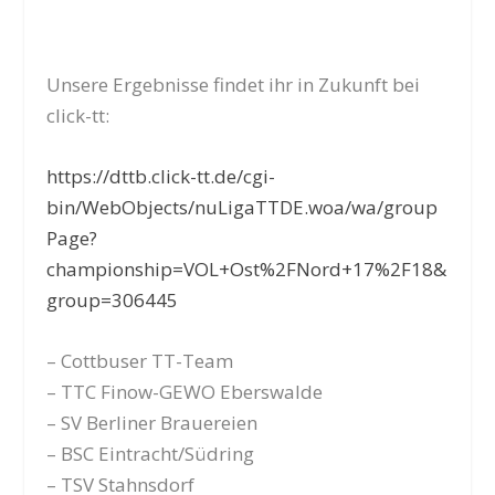
Unsere Ergebnisse findet ihr in Zukunft bei
click-tt:
https://dttb.click-tt.de/cgi-
bin/WebObjects/nuLigaTTDE.woa/wa/group
Page?
championship=VOL+Ost%2FNord+17%2F18&
group=306445
– Cottbuser TT-Team
– TTC Finow-GEWO Eberswalde
– SV Berliner Brauereien
– BSC Eintracht/Südring
– TSV Stahnsdorf